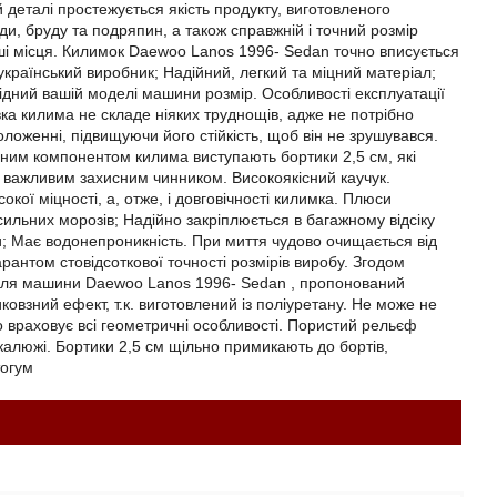
 деталі простежується якість продукту, виготовленого
, бруду та подряпин, а також справжній і точний розмір
і місця. Килимок Daewoo Lanos 1996- Sedan точно вписується
країнський виробник; Надійний, легкий та міцний матеріал;
дний вашій моделі машини розмір. Особливості експлуатації
а килима не складе ніяких труднощів, адже не потрібно
оложенні, підвищуючи його стійкість, щоб він не зрушувався.
сним компонентом килима виступають бортики 2,5 см, які
є важливим захисним чинником. Високоякісний каучук.
кої міцності, а, отже, і довговічності килимка. Плюси
сильних морозів; Надійно закріплюється в багажному відсіку
и; Має водонепроникність. При миття чудово очищається від
рантом стовідсоткової точності розмірів виробу. Згодом
 для машини Daewoo Lanos 1996- Sedan , пропонований
овзний ефект, т.к. виготовлений із поліуретану. Не може не
 враховує всі геометричні особливості. Пористий рельєф
 калюжі. Бортики 2,5 см щільно примикають до бортів,
тогум