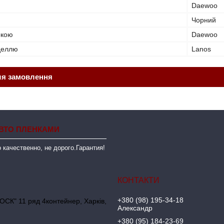
Daewoo
Чорний
ркою
Daewoo
оделлю
Lanos
ля замовлення
ВТО ПЛЕНКАМИ
 качественно, не дорого.Гарантия!
+380 (98) 195-34-18
ОСК" 11 ряд 4контейнер, Харків,
Александр
+380 (95) 184-23-69