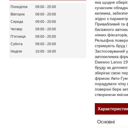
яка щодня оберіга
Понеділок
09:00
20:00
сучасним обладна
килимка, забезпе
Вівторок
09:00
20:00
згідно з парамет
Середа
09:00
20:00
Привабливий та ф
багажного автоки
Четвер
09:00
20:00
ніяких фіксаторів
Пʼятниця
09:00
20:00
Рельєфна поверхн
Субота
09:00
20:00
стримують бруд і
Застосовуваний у 
Неділя
10:00
16:00
автокилимка фірм
Daewoo Lanos 199
бруду за допомог
зберігає свою пе
фірмою Авто-Гумм,
порадувати чітку
поверхні бере акт
створюючи якісни
Характеристи
Основні