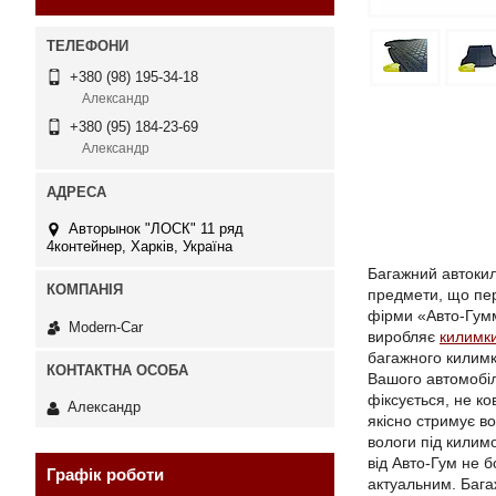
+380 (98) 195-34-18
Александр
+380 (95) 184-23-69
Александр
Авторынок "ЛОСК" 11 ряд
4контейнер, Харків, Україна
Багажний автокил
предмети, що пер
фірми «Авто-Гумм
Modern-Car
виробляє
килимк
багажного килимк
Вашого автомобіл
фіксується, не к
Александр
якісно стримує во
вологи під килим
від Авто-Гум не б
Графік роботи
актуальним. Бага