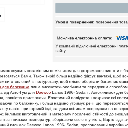
повернення това
У компанії підключені електронні пла
сайту.
имок служить незамінним помічником для дотримання чистоти в ба
евозяться Вами. Також виріб більш надійно фіксує вантажі, щоб во
» виготовлений із поліуретану, щоб якісно оберігати багажник м
и для багажника
лише високотехнологічним та передовим способом,
а від Авто-Гум для
Daewoo
Lanos 1996- Sedan : Автокилимок для ба
я, повністю прилягаючи. Еластичний поліуретан покриває всі висту
овзаючи по багажнику, і більш надійно утримує речі, що перевозятьс
логу навіть при стрімкій їзді, завдяки клітинам-осередкам на повер
ок; Килимок виготовлений із матеріалу посиленої стійкості до зношу
ояться низьких температур, зберігаючи свою гнучкість; Варто відзн
жний килимок Daewoo Lanos 1996- Sedan, пропонований виробником