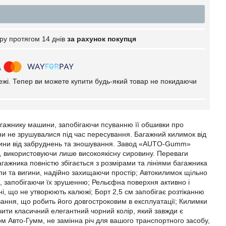
ру протягом 14 днів
за рахунок покупця
тежі. Тепер ви можете купити будь-який товар не покидаючи
гажнику машини, запобігаючи псуванню її обшивки про
ни не зрушувалися під час пересування. Багажний килимок від
ашини від забруднень та зношування. Завод «AUTO-Gumm»
 використовуючи лише високоякісну сировину. Переваги
гажника повністю збігається з розмірами та лініями багажника
пи та вигини, надійно захищаючи простір; Автокилимок щільно
я, запобігаючи їх зрушенню; Рельєфна поверхня активно і
хні, що не утворюють калюжі; Борт 2,5 см запобігає розтіканню
вання, що робить його довгостроковим в експлуатації; Килимки
ачити класичний елегантний чорний колір, який завжди є
 Авто-Гумм, не замінна річ для вашого транспортного засобу,