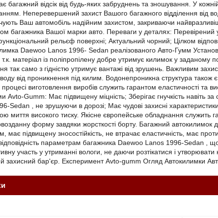
є багажний відсік від будь-яких забруднень та зношування. У кожній
нням. Неперевершений захист Вашого багажного відділення від води
чують Ваш автомобіль надійним захистом, закриваючи найвразливіш
ром багажника Вашої марки авто. Переваги у деталях: Перевірений у
ункціональний рельєф поверхні; Актуальний чорний; Цілком відпові
лимка Daewoo Lanos 1996- Sedan реалізованого Авто-Гумм Установк
, т.к. матеріал із поліпропілену добре утримує килимок у заданому п
я так само з гідністю утримує вантажі від зрушень. Важливим захи
 воду від проникнення під килим. Водонепроникна структура також 
процесі виготовлення виробів служить гарантом еластичності та висо
и Avto-Gumm: Має підвищену міцність; Зберігає гнучкість навіть за 
6-Sedan , не зрушуючи в дорозі; Має чудові захисні характеристик
ою миття високого тиску. Якісне європейське обладнання служить га
рвозданну форму завдяки жорсткості борту. Багажний автокилимок
 має підвищену зносостійкість, не втрачає еластичність, має протик
 відповідність параметрам багажника Daewoo Lanos 1996-Sedan , що
ивну участь у утриманні вологи, не даючи розтікатися і утворювати
й захисний бар'єр. Експеримент Avto-gumm Огляд Автокилимки Ав
ки