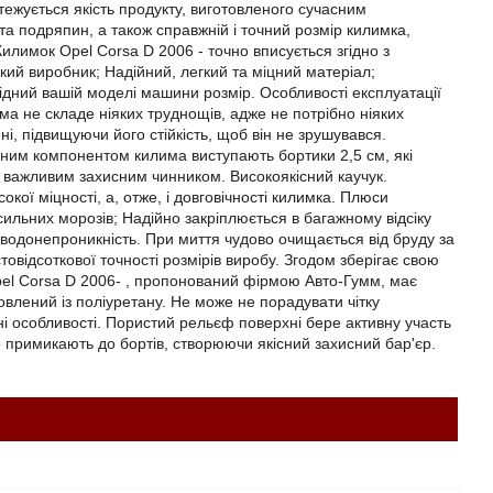
стежується якість продукту, виготовленого сучасним
а подряпин, а також справжній і точний розмір килимка,
лимок Opel Corsa D 2006 - точно вписується згідно з
ий виробник; Надійний, легкий та міцний матеріал;
дний вашій моделі машини розмір. Особливості експлуатації
а не складе ніяких труднощів, адже не потрібно ніяких
ні, підвищуючи його стійкість, щоб він не зрушувався.
сним компонентом килима виступають бортики 2,5 см, які
є важливим захисним чинником. Високоякісний каучук.
кої міцності, а, отже, і довговічності килимка. Плюси
сильних морозів; Надійно закріплюється в багажному відсіку
є водонепроникність. При миття чудово очищається від бруду за
овідсоткової точності розмірів виробу. Згодом зберігає свою
el Corsa D 2006- , пропонований фірмою Авто-Гумм, має
товлений із поліуретану. Не може не порадувати чітку
ні особливості. Пористий рельєф поверхні бере активну участь
о примикають до бортів, створюючи якісний захисний бар'єр.