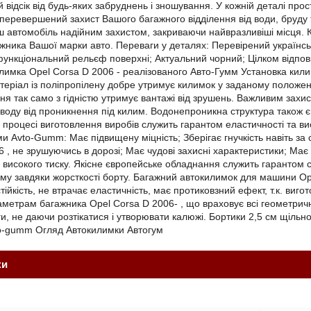
 відсік від будь-яких забруднень і зношування. У кожній деталі про
еревершений захист Вашого багажного відділення від води, бруду т
 автомобіль надійним захистом, закриваючи найвразливіші місця. Ки
ника Вашої марки авто. Переваги у деталях: Перевірений українськ
ункціональний рельєф поверхні; Актуальний чорний; Цілком відпові
лимка Opel Corsa D 2006 - реалізованого Авто-Гумм Установка килим
матеріал із поліпропілену добре утримує килимок у заданому положен
я так само з гідністю утримує вантажі від зрушень. Важливим захи
 воду від проникнення під килим. Водонепроникна структура також 
процесі виготовлення виробів служить гарантом еластичності та висо
и Avto-Gumm: Має підвищену міцність; Зберігає гнучкість навіть за 
6 , не зрушуючись в дорозі; Має чудові захисні характеристики; Ма
високого тиску. Якісне європейське обладнання служить гарантом ст
у завдяки жорсткості борту. Багажний автокилимок для машини Op
ійкість, не втрачає еластичність, має протиковзний ефект, т.к. виго
раметрам багажника Opel Corsa D 2006- , що враховує всі геометрич
ги, не даючи розтікатися і утворювати калюжі. Бортики 2,5 см щільн
o-gumm Огляд Автокилимки Автогум
ки