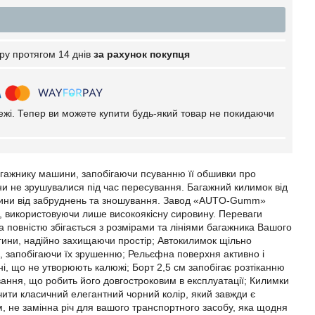
ру протягом 14 днів
за рахунок покупця
тежі. Тепер ви можете купити будь-який товар не покидаючи
гажнику машини, запобігаючи псуванню її обшивки про
ни не зрушувалися під час пересування. Багажний килимок від
ашини від забруднень та зношування. Завод «AUTO-Gumm»
 використовуючи лише високоякісну сировину. Переваги
 повністю збігається з розмірами та лініями багажника Вашого
игини, надійно захищаючи простір; Автокилимок щільно
я, запобігаючи їх зрушенню; Рельєфна поверхня активно і
хні, що не утворюють калюжі; Борт 2,5 см запобігає розтіканню
вання, що робить його довгостроковим в експлуатації; Килимки
ачити класичний елегантний чорний колір, який завжди є
, не замінна річ для вашого транспортного засобу, яка щодня