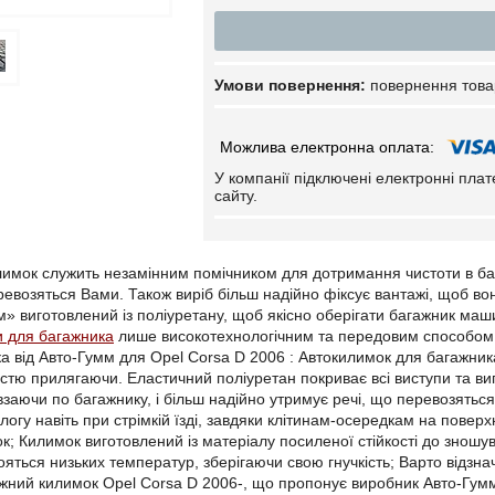
повернення това
У компанії підключені електронні пла
сайту.
имок служить незамінним помічником для дотримання чистоти в ба
евозяться Вами. Також виріб більш надійно фіксує вантажі, щоб во
» виготовлений із поліуретану, щоб якісно оберігати багажник м
и для багажника
лише високотехнологічним та передовим способом,
а від Авто-Гумм для Opel Corsa D 2006 : Автокилимок для багажника
істю прилягаючи. Еластичний поліуретан покриває всі виступи та в
овзаючи по багажнику, і більш надійно утримує речі, що перевозятьс
логу навіть при стрімкій їзді, завдяки клітинам-осередкам на повер
ок; Килимок виготовлений із матеріалу посиленої стійкості до зношу
ояться низьких температур, зберігаючи свою гнучкість; Варто відзн
жний килимок Opel Corsa D 2006-, що пропонує виробник Авто-Гумм