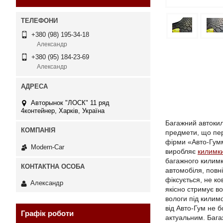
+380 (98) 195-34-18
Александр
+380 (95) 184-23-69
Александр
Авторынок "ЛОСК" 11 ряд
4контейнер, Харків, Україна
Багажний автокил
предмети, що пер
фірми «Авто-Гумм
Modern-Car
виробляє
килимк
багажного килимк
автомобіля, повн
фіксується, не к
Александр
якісно стримує во
вологи під килим
від Авто-Гум не б
Графік роботи
актуальним. Бага