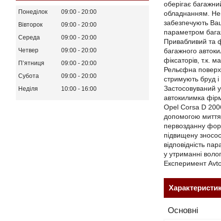
оберігає багажний
Понеділок
09:00
20:00
обладнанням. Неп
забезпечують Ваш
Вівторок
09:00
20:00
параметром багаж
Середа
09:00
20:00
Привабливий та ф
багажного автоки
Четвер
09:00
20:00
фіксаторів, т.к. 
Пʼятниця
09:00
20:00
Рельєфна поверхн
Субота
09:00
20:00
стримують бруд і
Застосовуваний у 
Неділя
10:00
16:00
автокилимка фірм
Opel Corsa D 200
допомогою миття 
первозданну форм
підвищену зносост
відповідність па
у утриманні воло
Експеримент Avt
Характеристи
Основні