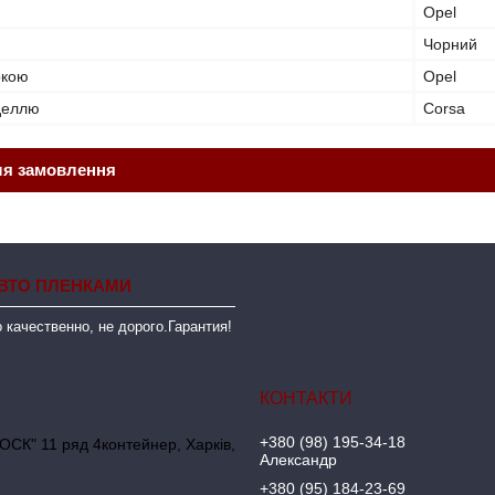
Opel
Чорний
ркою
Opel
оделлю
Corsa
ля замовлення
ВТО ПЛЕНКАМИ
 качественно, не дорого.Гарантия!
+380 (98) 195-34-18
ОСК" 11 ряд 4контейнер, Харків,
Александр
+380 (95) 184-23-69