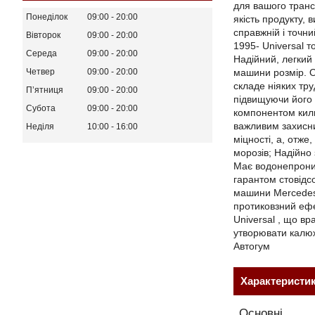
для вашого транс
Понеділок
09:00
20:00
якість продукту,
справжній і точн
Вівторок
09:00
20:00
1995- Universal 
Середа
09:00
20:00
Надійний, легкий
машини розмір. О
Четвер
09:00
20:00
складе ніяких тру
Пʼятниця
09:00
20:00
підвищуючи його 
Субота
09:00
20:00
компонентом кили
важливим захисни
Неділя
10:00
16:00
міцності, а, отже
морозів; Надійно 
Має водонепроник
гарантом стовідс
машини Mercedes 
протиковзний ефек
Universal , що вр
утворювати калюж
Автогум
Характеристи
Основні