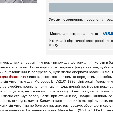
повернення това
У компанії підключені електронні пла
сайту.
имок служить незамінним помічником для дотримання чистоти в ба
евозяться Вами. Також виріб більш надійно фіксує вантажі, щоб во
» виготовлений із поліуретану, щоб якісно оберігати багажник м
и для багажника
лише високотехнологічним та передовим способом,
а від Авто-Гумм для Mercedes E (W210) 1995- Universal : Автокилим
 автомобіля, повністю прилягаючи. Еластичний поліуретан покриває
но фіксується, не ковзаючи по багажнику, і більш надійно утримує 
і якісно стримує вологу навіть при стрімкій їзді, завдяки клітинам
анню вологи під килимок; Килимок виготовлений із матеріалу посилен
лимки від Авто-Гум не бояться низьких температур, зберігаючи свою 
ди є актуальним. Багажний килимок Mercedes E (W210) 1995- Univer