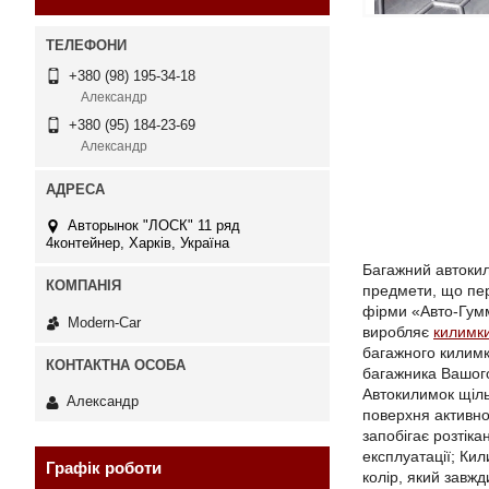
+380 (98) 195-34-18
Александр
+380 (95) 184-23-69
Александр
Авторынок "ЛОСК" 11 ряд
4контейнер, Харків, Україна
Багажний автокил
предмети, що пер
фірми «Авто-Гумм
Modern-Car
виробляє
килимк
багажного килимк
багажника Вашого
Автокилимок щіль
Александр
поверхня активно 
запобігає розтік
експлуатації; Ки
Графік роботи
колір, який завж