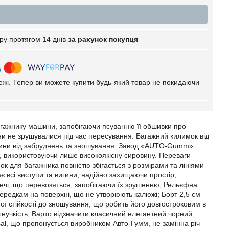
ру протягом 14 днів
за рахунок покупця
тежі. Тепер ви можете купити будь-який товар не покидаючи
гажнику машини, запобігаючи псуванню її обшивки про
ни не зрушувалися під час пересування. Багажний килимок від
ашини від забруднень та зношування. Завод «AUTO-Gumm»
 використовуючи лише високоякісну сировину. Переваги
ок для багажника повністю збігається з розмірами та лініями
 всі виступи та вигини, надійно захищаючи простір;
речі, що перевозяться, запобігаючи їх зрушенню; Рельєфна
-осередкам на поверхні, що не утворюють калюжі; Борт 2,5 см
ої стійкості до зношування, що робить його довгостроковим в
гнучкість; Варто відзначити класичний елегантний чорний
sal, що пропонується виробником Авто-Гумм, не замінна річ