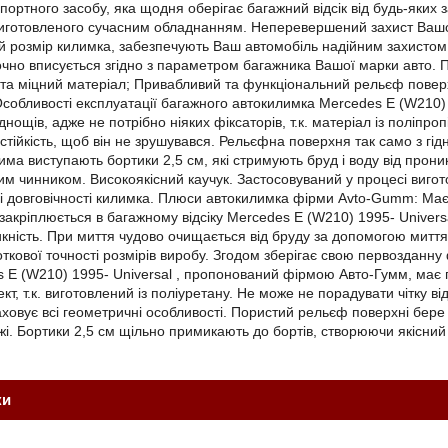
портного засобу, яка щодня оберігає багажний відсік від будь-яких 
 виготовленого сучасним обладнанням. Неперевершений захист Вашог
ий розмір килимка, забезпечують Ваш автомобіль надійним захисто
точно вписується згідно з параметром багажника Вашої марки авто. 
 та міцний матеріал; Привабливий та функціональний рельєф поверх
собливості експлуатації багажного автокилимка Mercedes E (W210) 
днощів, адже не потрібно ніяких фіксаторів, т.к. матеріал із поліп
стійкість, щоб він не зрушувався. Рельєфна поверхня так само з гі
ма виступають бортики 2,5 см, які стримують бруд і воду від прони
м чинником. Високоякісний каучук. Застосовуваний у процесі вигот
, і довговічності килимка. Плюси автокилимка фірми Avto-Gumm: Має 
закріплюється в багажному відсіку Mercedes E (W210) 1995- Universa
ність. При миття чудово очищається від бруду за допомогою миття 
откової точності розмірів виробу. Згодом зберігає свою первозданн
E (W210) 1995- Universal , пропонований фірмою Авто-Гумм, має пі
т, т.к. виготовлений із поліуретану. Не може не порадувати чітку 
аховує всі геометричні особливості. Пористий рельєф поверхні бере 
і. Бортики 2,5 см щільно примикають до бортів, створюючи якісни
ки