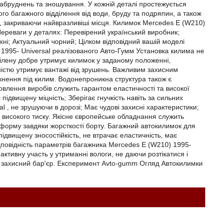
забруднень та зношування. У кожній деталі простежується
о багажного відділення від води, бруду та подряпин, а також
м, закриваючи найвразливіші місця. Килимок Mercedes E (W210)
Переваги у деталях: Перевірений український виробник;
ні; Актуальний чорний; Цілком відповідний вашій моделі
1995- Universal реалізованого Авто-Гумм Установка килима не
ропілену добре утримує килимок у заданому положенні,
дністю утримує вантажі від зрушень. Важливим захисним
кнення під килим. Водонепроникна структура також є
овлення виробів служить гарантом еластичності та високої
підвищену міцність; Зберігає гнучкість навіть за сильних
l , не зрушуючи в дорозі; Має чудові захисні характеристики;
високого тиску. Якісне європейське обладнання служить
у форму завдяки жорсткості борту. Багажний автокилимок для
двищену зносостійкість, не втрачає еластичність, має
відповідність параметрів багажника Mercedes E (W210) 1995-
активну участь у утриманні вологи, не даючи розтікатися і
й захисний бар'єр. Експеримент Avto-gumm Огляд Автокилимки