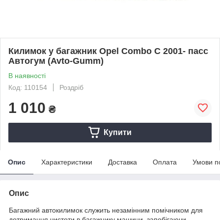
Килимок у багажник Opel Combo C 2001- пасс
Автогум (Avto-Gumm)
В наявності
Код: 110154
Роздріб
1 010
₴
Купити
Опис
Характеристики
Доставка
Оплата
Умови п
Опис
Багажний автокилимок служить незамінним помічником для
дотримання чистоти в багажнику машини, запобігаючи