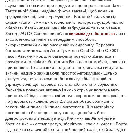
псуванню її обшивки про предмети, що перевозяться Вами.
Також виріб більш надійно фіксує вантажі, щоб вони не
зрушувалися під час пересування. Багажний килимок від
фірми «Авто-Гумм» виготовлений із поліуретану, щоб якісно
оберігати багажник машини від забруднень та зношування.
Завод «AUTO-Gumm» виробляє
килимки для багажника
лише
високотехнологічним та передовим способом,
використовуючи лише високоякісну сировину. Переваги
багажного килимка від Авто-Гумм для Opel Combo C 2001-
пасс : Автокилимок для багажника повністю збігається з
розмірами та лініями багажника Вашого автомобіля, повністю
прилягаючи. Еластичний поліуретан покриває всі виступи та
вигини, надійно захищаючи простір; Автокилимок щільно
фіксується, не ковзаючи по багажнику, і більш надійно
утримує речі, що перевозяться, запобігаючи їх зрушенню;
Рельєфна поверхня активно і якісно стримує вологу навіть
при стрімкій їзді, завдяки клітинам-осередкам на поверхні, що
не утворюють калюжі; Борт 2,5 см запобігає розтіканню
вологи під килимок; Килимок виготовлений із матеріалу
посиленої стійкості до зношування, що робить його
довгостроковим в експлуатації; Килимки від Авто-Гум не
бояться низьких температур, зберігаючи свою гнучкість; Варто
відзначити класичний елегантний чорний колір, який завжди є