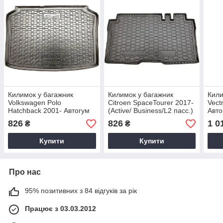
Килимок у багажник
Килимок у багажник
Кили
Volkswagen Polo
Citroen SpaceTourer 2017-
Vect
Hatchback 2001- Автогум
(Active/ Business/L2 пасс.)
Авто
(Avto-Gumm)
Автогум (Avto-Gumm)
826
826
1 0
₴
₴
Купити
Купити
Про нас
95% позитивних з 84 відгуків за рік
Працює з 03.03.2012