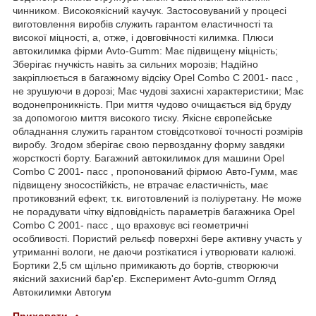
чинником. Високоякісний каучук. Застосовуваний у процесі
виготовлення виробів служить гарантом еластичності та
високої міцності, а, отже, і довговічності килимка. Плюси
автокилимка фірми Avto-Gumm: Має підвищену міцність;
Зберігає гнучкість навіть за сильних морозів; Надійно
закріплюється в багажному відсіку Opel Combo C 2001- пасс ,
не зрушуючи в дорозі; Має чудові захисні характеристики; Має
водонепроникність. При миття чудово очищається від бруду
за допомогою миття високого тиску. Якісне європейське
обладнання служить гарантом стовідсоткової точності розмірів
виробу. Згодом зберігає свою первозданну форму завдяки
жорсткості борту. Багажний автокилимок для машини Opel
Combo C 2001- пасс , пропонований фірмою Авто-Гумм, має
підвищену зносостійкість, не втрачає еластичність, має
протиковзний ефект, т.к. виготовлений із поліуретану. Не може
не порадувати чітку відповідність параметрів багажника Opel
Combo C 2001- пасс , що враховує всі геометричні
особливості. Пористий рельєф поверхні бере активну участь у
утриманні вологи, не даючи розтікатися і утворювати калюжі.
Бортики 2,5 см щільно примикають до бортів, створюючи
якісний захисний бар'єр. Експеримент Avto-gumm Огляд
Автокилимки Автогум
Приховати