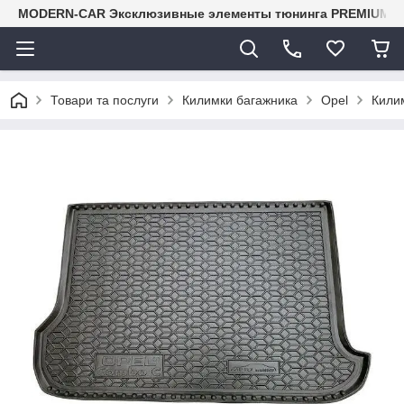
MODERN-CAR Эксклюзивные элементы тюнинга PREMIUM-кл
Товари та послуги
Килимки багажника
Opel
Кили