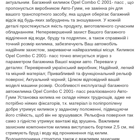
актуальним. Багажний килимок Opel Combo C 2001- пасс , що
пропонується виробником Авто-Гумм, не замінна річ для
вашого транспортного засобу, яка щодня оберігає багажний
відсік від будь-яких забруднень та зношування. У кожній
деталі простежується якість продукту, виготовленого сучасним
обладнанням. Неперевершений захист Вашого багажного
відділення від води, бруду та подряпин, а також справжній і
точний розмір килимка, забезпечують Ваш автомобіль
надійним захистом, закриваючи найвразливіші місця. Килимок
Opel Combo C 2001- пасс точно вписується згідно з
параметром багажника Вашої марки авто. Переваги у
деталях: Перевірений український виробник; Надійний, легкий
та міцний матеріал; Привабливий та функціональний рельєф
поверхні; Актуальний чорний; Цілком відповідний вашій
моделі машини розмір. Особливості експлуатації багажного
автокилимка Opel Combo C 2001- пасс реалізованого Авто-
Гумм Установка килима не складе ніяких труднощів, адже не
потрібно ніяких фіксаторів, т.к. матеріал із поліпропілену
добре утримує килимок у заданому положенні, підвищуючи
його стійкість, щоб він не зрушувався. Рельєфна поверхня так
само з гідністю утримує вантажі від зрушень. Важливим
захисним компонентом килима виступають бортики 2,5 см, які
стримують бруд і воду від проникнення під килим.
Водонепроникна структура також є важливим захисним