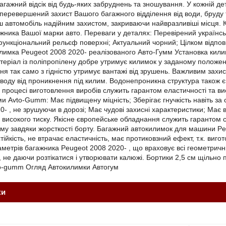
агажний відсік від будь-яких забруднень та зношування. У кожній де
еревершений захист Вашого багажного відділення від води, бруду т
 автомобіль надійним захистом, закриваючи найвразливіші місця. К
ника Вашої марки авто. Переваги у деталях: Перевірений українськ
ункціональний рельєф поверхні; Актуальний чорний; Цілком відпові
лимка Peugeot 2008 2020- реалізованого Авто-Гумм Установка килим
матеріал із поліпропілену добре утримує килимок у заданому положен
я так само з гідністю утримує вантажі від зрушень. Важливим захи
 воду від проникнення під килим. Водонепроникна структура також 
процесі виготовлення виробів служить гарантом еластичності та висо
и Avto-Gumm: Має підвищену міцність; Зберігає гнучкість навіть за 
0- , не зрушуючи в дорозі; Має чудові захисні характеристики; Має
високого тиску. Якісне європейське обладнання служить гарантом ст
у завдяки жорсткості борту. Багажний автокилимок для машини Pe
ійкість, не втрачає еластичність, має протиковзний ефект, т.к. виго
раметрів багажника Peugeot 2008 2020- , що враховує всі геометричн
, не даючи розтікатися і утворювати калюжі. Бортики 2,5 см щільно 
o-gumm Огляд Автокилимки Автогум
ки