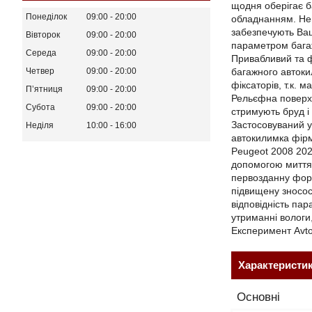
щодня оберігає б
Понеділок
09:00
20:00
обладнанням. Неп
забезпечують Ваш
Вівторок
09:00
20:00
параметром багаж
Середа
09:00
20:00
Привабливий та ф
багажного автоки
Четвер
09:00
20:00
фіксаторів, т.к. 
Пʼятниця
09:00
20:00
Рельєфна поверхн
Субота
09:00
20:00
стримують бруд і
Застосовуваний у 
Неділя
10:00
16:00
автокилимка фірм
Peugeot 2008 202
допомогою миття 
первозданну форм
підвищену зносост
відповідність па
утриманні вологи
Експеримент Avt
Характеристи
Основні