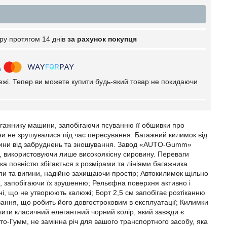
ру протягом 14 днів
за рахунок покупця
тежі. Тепер ви можете купити будь-який товар не покидаючи
гажнику машини, запобігаючи псуванню її обшивки про
ни не зрушувалися під час пересування. Багажний килимок від
ашини від забруднень та зношування. Завод «AUTO-Gumm»
 використовуючи лише високоякісну сировину. Переваги
а повністю збігається з розмірами та лініями багажника
пи та вигини, надійно захищаючи простір; Автокилимок щільно
я, запобігаючи їх зрушенню; Рельєфна поверхня активно і
хні, що не утворюють калюжі; Борт 2,5 см запобігає розтіканню
вання, що робить його довгостроковим в експлуатації; Килимки
ачити класичний елегантний чорний колір, який завжди є
о-Гумм, не замінна річ для вашого транспортного засобу, яка