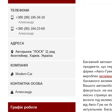
+380 (98) 195-34-18
Александр
+380 (95) 184-23-69
Александр
Авторынок "ЛОСК" 11 ряд
4контейнер, Харків, Україна
Багажний автокил
предмети, що пер
фірми «Авто-Гумм
Modern-Car
виробляє
килимк
багажного килимк
Вашого автомобіл
фіксується, не к
Александр
якісно стримує во
вологи під килим
від Авто-Гум не б
Графік роботи
актуальним. Бага