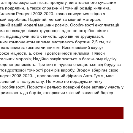
талі простежується якість продукту, виготовленого сучасним
а подряпин, а також справжній і точний розмір килимка,
илимок Peugeot 2008 2020- точно вписується згідно з
ий виробник; Надійний, легкий та міцний матеріал;
дний вашій моделі машини розмір. Особливості експлуатації
а не складе ніяких труднощів, адже не потрібно ніяких
ні, підвищуючи його стійкість, щоб він не зрушувався.
сним компонентом килима виступають бортики 2,5 см, які
є важливим захисним чинником. Високоякісний каучук.
кої міцності, а, отже, і довговічності килимка. Плюси
сильних морозів; Надійно закріплюється в багажному відсіку
 водонепроникність. При миття чудово очищається від бруду за
овідсоткової точності розмірів виробу. Згодом зберігає свою
ugeot 2008 2020- , пропонований фірмою Авто-Гумм, має
товлений із поліуретану. Не може не порадувати чітку
і особливості. Пористий рельєф поверхні бере активну участь у
примикають до бортів, створюючи якісний захисний бар'єр.