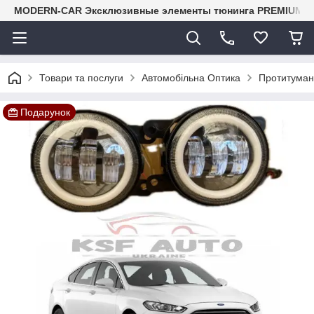
MODERN-CAR Эксклюзивные элементы тюнинга PREMIUM-кл
Товари та послуги
Автомобільна Оптика
Протитуман
Подарунок