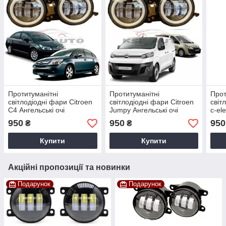
Протитуманітні
Протитуманітні
Прот
світлодіодні фари Citroen
світлодіодні фари Citroen
світ
С4 Ангельські очі
Jumpy Ангельські очі
c-el
950
950
950
₴
₴
Купити
Купити
Акційні пропозиції та новинки
Подарунок
Подарунок