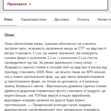
Приховати
Опис
Характеристики
Доставка
Оплата
Умови п
Опис
Чітка світлотінева межа, туманки абсолютно не сліплять
зустрічні авто, яскравість засвічення вища за СТГ на відстані 4
метри становить 1 Lux, це нижче значення, які показують
головні фари з галогеном 1 Lux і з ксеноном 2 Lux (тести
проводилися під час За умови ідеального стану скла). —
Яскравість гарячої плями в топовій лінії на відстані 4 метри від
приладу становить 1500 Люкс, це всього лише на 30% менше,
ніж у нових оригінальних фар, що дає змогу використовувати
ці протитуманні фари, не тільки як допомога, а й реальну
заміну ближнього світла.- Вертикальна довжина гарячої плями
(дивіться додаткові порівняльні фото) становить 4 градуси, це
втричі більше, ніж ТОПова версія в інших виробників,
відповідно яскрава засвічка на дорозі буде втричі
протяжнішою. — Правильний розподіл пучка завдяки
використанню напівсферичних лінз: мінімальна яскравість