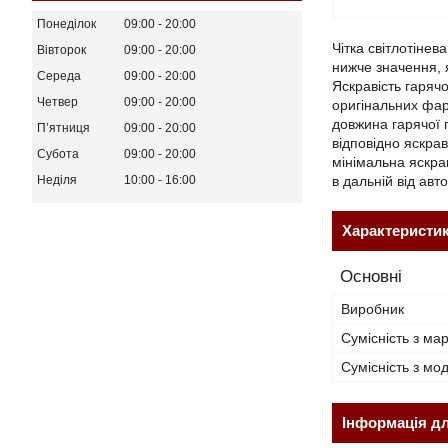
Понеділок
09:00
20:00
Чітка світлотінев
Вівторок
09:00
20:00
нижче значення, я
Середа
09:00
20:00
Яскравість гарячо
Четвер
09:00
20:00
оригінальних фар
довжина гарячої п
Пʼятниця
09:00
20:00
відповідно яскра
Субота
09:00
20:00
мінімальна яскрав
в дальній від авт
Неділя
10:00
16:00
Характеристи
Основні
Виробник
Сумісність з ма
Сумісність з м
Інформація д