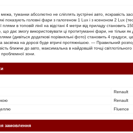
а межа, туманки абсолютно не сліплять зустрічні авто, яскравість за
кі показують головні фари з галогеном 1 Lux і з ксеноном 2 Lux (те
ї плями в топовій лінії на відстані 4 метри від приладу становить 
, що дає змогу використовувати ці протитуманні фари, не тільки як 
лями (дивіться додаткові порівняльні фото) становить 4 градуси, це
ва засвічка на дорозі буде втричі протяжнішою. — Правильний розпо
ість ближче до авто, максимальна в найдовшій точці світлотільного 
о проблемної зони.
ки
Renault
ркою
Renault
оделлю
Fluence
ля замовлення