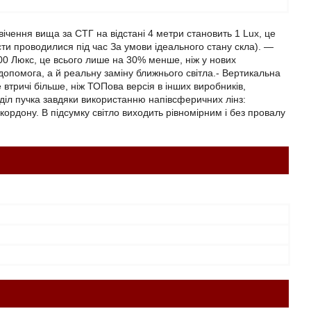
свічення вища за СТГ на відстані 4 метри становить 1 Lux, це
сти проводилися під час За умови ідеального стану скла). —
1500 Люкс, це всього лише на 30% менше, ніж у нових
допомога, а й реальну заміну ближнього світла.- Вертикальна
 втричі більше, ніж ТОПова версія в інших виробників,
діл пучка завдяки використанню напівсферичних лінз:
кордону. В підсумку світло виходить рівномірним і без провалу