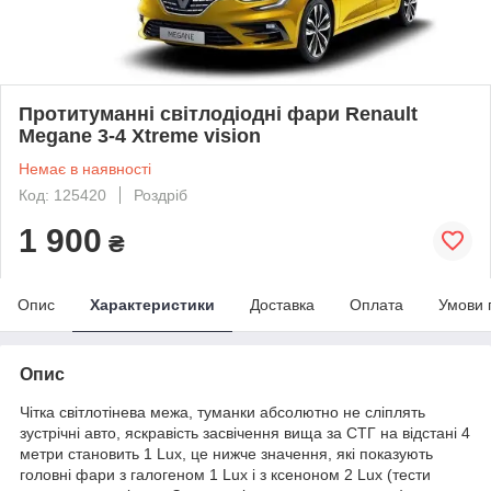
Протитуманні світлодіодні фари Renault
Megane 3-4 Xtreme vision
Немає в наявності
Код: 125420
Роздріб
1 900
₴
Опис
Характеристики
Доставка
Оплата
Умови 
Опис
Чітка світлотінева межа, туманки абсолютно не сліплять
зустрічні авто, яскравість засвічення вища за СТГ на відстані 4
метри становить 1 Lux, це нижче значення, які показують
головні фари з галогеном 1 Lux і з ксеноном 2 Lux (тести