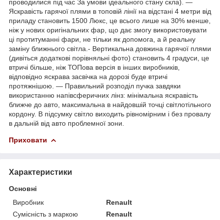
проводилися під час За умови ідеального стану скла). —
Яскравість гарячої плями в топовій лінії на відстані 4 метри від
приладу становить 1500 Люкс, це всього лише на 30% менше,
ніж у нових оригінальних фар, що дає змогу використовувати
ці протитуманні фари, не тільки як допомога, а й реальну
заміну ближнього світла.- Вертикальна довжина гарячої плями
(дивіться додаткові порівняльні фото) становить 4 градуси, це
втричі більше, ніж ТОПова версія в інших виробників,
відповідно яскрава засвічка на дорозі буде втричі
протяжнішою. — Правильний розподіл пучка завдяки
використанню напівсферичних лінз: мінімальна яскравість
ближче до авто, максимальна в найдовшій точці світлотільного
кордону. В підсумку світло виходить рівномірним і без провалу
в дальній від авто проблемної зони.
Приховати
Характеристики
Основні
Виробник
Renault
Сумісність з маркою
Renault