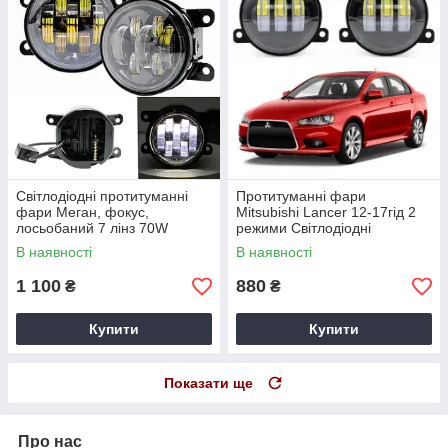
Світлодіодні протитуманні
Протитуманні фари
фари Меган, фокус,
Mitsubishi Lancer 12-17гід 2
лосьобаний 7 лінз 70W
режими Світлодіодні
В наявності
В наявності
1 100
880
₴
₴
Купити
Купити
Показати ще
Про нас