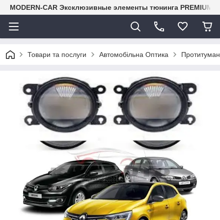
MODERN-CAR Эксклюзивные элементы тюнинга PREMIUM-кл
Товари та послуги
Автомобільна Оптика
Протитуман