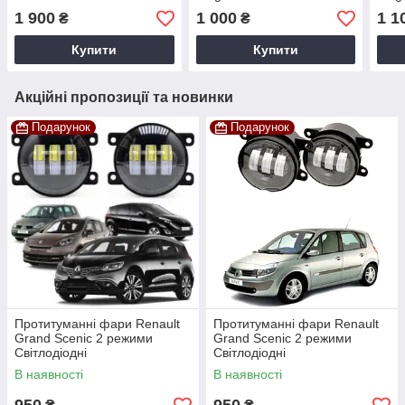
1 900
1 000
1 1
₴
₴
Купити
Купити
Акційні пропозиції та новинки
Подарунок
Подарунок
Протитуманні фари Renault
Протитуманні фари Renault
Grand Scenic 2 режими
Grand Scenic 2 режими
Світлодіодні
Світлодіодні
В наявності
В наявності