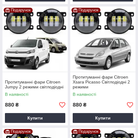
Подарунок
Подарунок
Протитуманні фари Citroen
Протитуманні фари Citroen
Xsara Picasso Світлодіодні 2
Jumpy 2 режими світлодіодні
режими
В наявності
В наявності
880
880
₴
₴
Купити
Купити
Подарунок
Подарунок