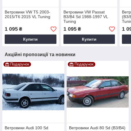
Ветровики VW T5 2003-
Ветровики VW Passat
Ветр
2015/T6 2015 VL Tuning
B3/B4 Sd 1988-1997 VL
(B3/
Tuning
Tuni
1 095
1 095
1 0
₴
₴
Купити
Купити
Акційні пропозиції та новинки
Подарунок
Подарунок
Ветровики Audi 100 Sd
Ветровики Audi 80 Sd (B3/B4)