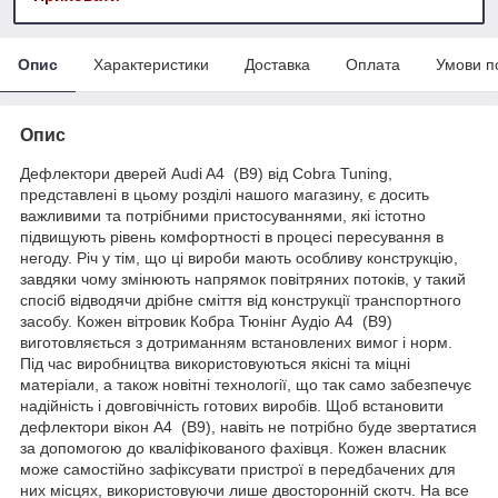
Опис
Характеристики
Доставка
Оплата
Умови п
Опис
Дефлектори дверей Audi A4 (B9) від Cobra Tuning,
представлені в цьому розділі нашого магазину, є досить
важливими та потрібними пристосуваннями, які істотно
підвищують рівень комфортності в процесі пересування в
негоду. Річ у тім, що ці вироби мають особливу конструкцію,
завдяки чому змінюють напрямок повітряних потоків, у такий
спосіб відводячи дрібне сміття від конструкції транспортного
засобу. Кожен вітровик Кобра Тюнінг Аудіо A4 (B9)
виготовляється з дотриманням встановлених вимог і норм.
Під час виробництва використовуються якісні та міцні
матеріали, а також новітні технології, що так само забезпечує
надійність і довговічність готових виробів. Щоб встановити
дефлектори вікон A4 (B9), навіть не потрібно буде звертатися
за допомогою до кваліфікованого фахівця. Кожен власник
може самостійно зафіксувати пристрої в передбачених для
них місцях, використовуючи лише двосторонній скотч. На все