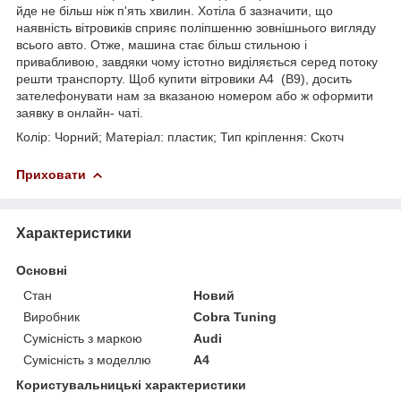
йде не більш ніж п'ять хвилин. Хотіла б зазначити, що
наявність вітровиків сприяє поліпшенню зовнішнього вигляду
всього авто. Отже, машина стає більш стильною і
привабливою, завдяки чому істотно виділяється серед потоку
решти транспорту. Щоб купити вітровики A4 (B9), досить
зателефонувати нам за вказаною номером або ж оформити
заявку в онлайн- чаті.
Колір: Чорний; Матеріал: пластик; Тип кріплення: Скотч
Приховати
Характеристики
Основні
Стан
Новий
Виробник
Cobra Tuning
Сумісність з маркою
Audi
Сумісність з моделлю
A4
Користувальницькі характеристики