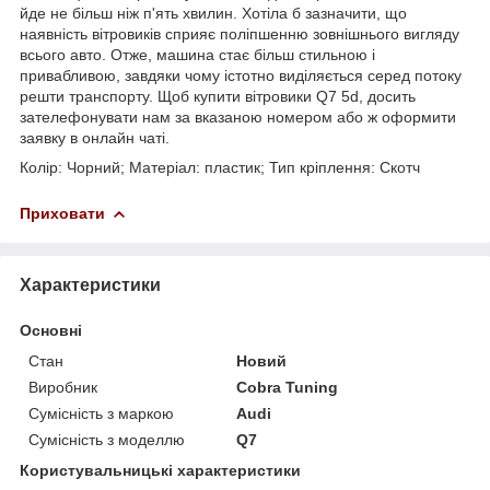
йде не більш ніж п'ять хвилин. Хотіла б зазначити, що
наявність вітровиків сприяє поліпшенню зовнішнього вигляду
всього авто. Отже, машина стає більш стильною і
привабливою, завдяки чому істотно виділяється серед потоку
решти транспорту. Щоб купити вітровики Q7 5d, досить
зателефонувати нам за вказаною номером або ж оформити
заявку в онлайн чаті.
Колір: Чорний; Матеріал: пластик; Тип кріплення: Скотч
Приховати
Характеристики
Основні
Стан
Новий
Виробник
Cobra Tuning
Сумісність з маркою
Audi
Сумісність з моделлю
Q7
Користувальницькі характеристики