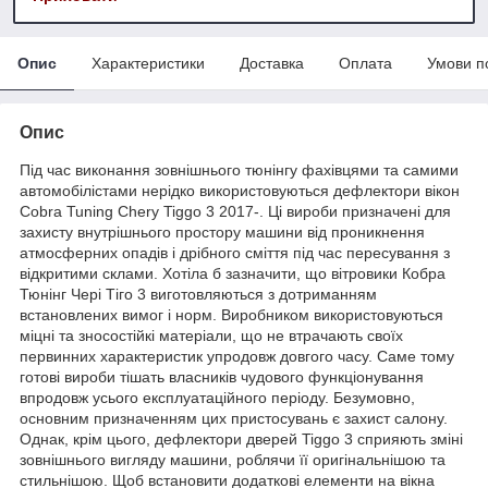
Опис
Характеристики
Доставка
Оплата
Умови п
Опис
Під час виконання зовнішнього тюнінгу фахівцями та самими
автомобілістами нерідко використовуються дефлектори вікон
Cobra Tuning Chery Tiggo 3 2017-. Ці вироби призначені для
захисту внутрішнього простору машини від проникнення
атмосферних опадів і дрібного сміття під час пересування з
відкритими склами. Хотіла б зазначити, що вітровики Кобра
Тюнінг Чері Тіго 3 виготовляються з дотриманням
встановлених вимог і норм. Виробником використовуються
міцні та зносостійкі матеріали, що не втрачають своїх
первинних характеристик упродовж довгого часу. Саме тому
готові вироби тішать власників чудового функціонування
впродовж усього експлуатаційного періоду. Безумовно,
основним призначенням цих пристосувань є захист салону.
Однак, крім цього, дефлектори дверей Tiggo 3 сприяють зміні
зовнішнього вигляду машини, роблячи її оригінальнішою та
стильнішою. Щоб встановити додаткові елементи на вікна