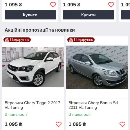
1 095
1 095
1 0
₴
₴
Купити
Купити
Акційні пропозиції та новинки
Подарунок
Подарунок
Вітровики Chery Tiggo 2 2017
Вітровики Chery Bonus Sd
VL Tuning
2011 VL Tuning
В наявності
В наявності
1 095
1 095
₴
₴