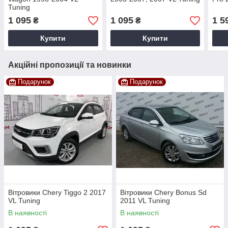
Tuning
1 095
1 095
1 5
₴
₴
Купити
Купити
Акційні пропозиції та новинки
Подарунок
Подарунок
Вітровики Chery Tiggo 2 2017
Вітровики Chery Bonus Sd
VL Tuning
2011 VL Tuning
В наявності
В наявності