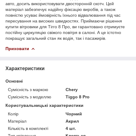
авто, досить використовувати двосторонній скотч. Цей
матеріал забезпечує надійну фіксацію виробів, а також
повністю усуває ймовірність їхнього відвалювання під час
пересування на високих швидкостях. Приймаючи рішення
купити вітровики для Тігго 8 Про, ви гарантовано отримуєте
постійну циркуляцію свіжого повітря в салоні. А це істотно
покращує загальний стан як водія, так і пасажирів.
Приховати
Характеристики
Основні
Сумісність з маркою
Chery
Сумісність з моделлю
Tiggo 8 Pro
Користувальницькі характеристики
Колір
Чорний
Матеріал
Акрил
Кількість в комплекті
4 шт.
Тип кріплення
Клеяться