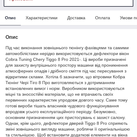
Опис
Характеристики
Доставка
Оплата
Умови п
Опис
Під час виконання зовнішнього тюнінгу фахівцями та самими
автомобілістами нерідко використовуються дефлектори вікон
Cobra Tuning Chery Tiggo 8 Pro 2021-. Ці вироби призначені
для захисту внутрішнього простору машини від проникнення
атмосферних опадів і дрібного сміття під час пересування з
відкритими склами. Хотіла б зазначити, що вітровики Кобра
Тюнінг Чері Тіго 8 Про виготовляються з дотриманням
встановлених вимог і норм. Виробником використовуються
міцні та зносостійкі матеріали, що не втрачають своїх
первинних характеристик упродовж довгого часу. Саме тому
готові вироби тішать власників чудового функціонування
впродовж усього експлуатаційного періоду. Безумовно,
основним призначенням цих пристосувань є захист салону.
Однак, крім цього, дефлектори дверей Tiggo 8 Pro сприяють
зміні зовнішнього вигляду машини, роблячи її оригінальнішою
та стильнішою. Щоб встановити додаткові елементи на вікна