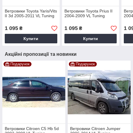
Ветровики Toyota Yaris/Vits
Ветровики Toyota Prius II
Ветр
II 3d 2005-2011 VL Tuning
2004-2009 VL Tuning
2004
1 095
1 095
1 0
₴
₴
Купити
Купити
Акційні пропозиції та новинки
Подарунок
Подарунок
Ветровики Citroen C5 Hb 5d
Ветровики Citroen Jumper