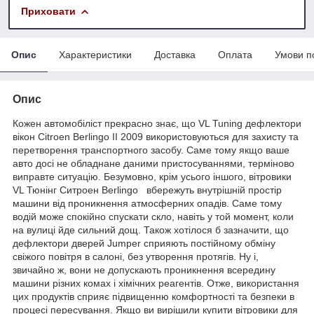
Приховати
Опис
Характеристики
Доставка
Оплата
Умови п
Опис
Кожен автомобіліст прекрасно знає, що VL Tuning дефлектори
вікон Citroen Berlingo II 2009 використовуються для захисту та
перетворення транспортного засобу. Саме тому якщо ваше
авто досі не обладнане даними пристосуваннями, терміново
виправте ситуацію. Безумовно, крім усього іншого, вітровики
VL Тюнінг Ситроен Berlingo вбережуть внутрішній простір
машини від проникнення атмосферних опадів. Саме тому
водій може спокійно спускати скло, навіть у той момент, коли
на вулиці йде сильний дощ. Також хотілося б зазначити, що
дефлектори дверей Jumper сприяють постійному обміну
свіжого повітря в салоні, без утворення протягів. Ну і,
звичайно ж, вони не допускають проникнення всередину
машини різних комах і хімічних реагентів. Отже, використання
цих продуктів сприяє підвищенню комфортності та безпеки в
процесі пересування. Якщо ви вирішили купити вітровики для