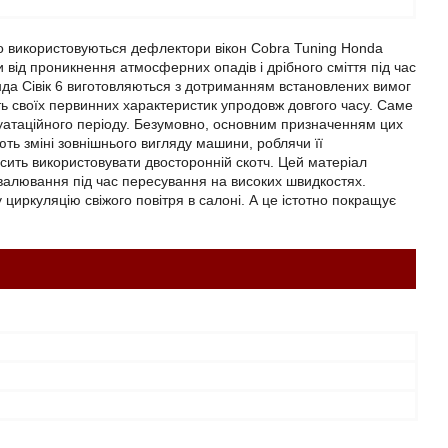
ко використовуються дефлектори вікон Cobra Tuning Honda
 від проникнення атмосферних опадів і дрібного сміття під час
онда Сівік 6 виготовляються з дотриманням встановлених вимог
ть своїх первинних характеристик упродовж довгого часу. Саме
луатаційного періоду. Безумовно, основним призначенням цих
ть зміні зовнішнього вигляду машини, роблячи її
сить використовувати двосторонній скотч. Цей матеріал
ідвалювання під час пересування на високих швидкостях.
циркуляцію свіжого повітря в салоні. А це істотно покращує