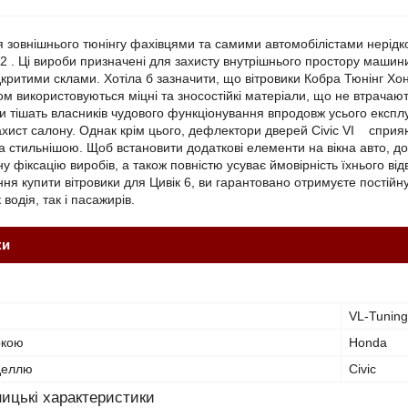
я зовнішнього тюнінгу фахівцями та самими автомобілістами нерід
02 . Ці вироби призначені для захисту внутрішнього простору машини
дкритими склами. Хотіла б зазначити, що вітровики Кобра Тюнінг Х
ом використовуються міцні та зносостійкі матеріали, що не втрачаю
би тішать власників чудового функціонування впродовж усього експ
ахист салону. Однак крім цього, дефлектори дверей Civic VI сприяю
а стильнішою. Щоб встановити додаткові елементи на вікна авто, до
ну фіксацію виробів, а також повністю усуває ймовірність їхнього в
я купити вітровики для Цивік 6, ви гарантовано отримуєте постійну 
водія, так і пасажирів.
ки
VL-Tuning
ркою
Honda
оделлю
Civic
ицькі характеристики