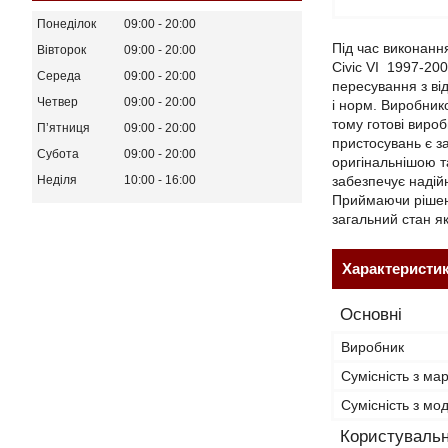
Понеділок
09:00
20:00
Під час виконанн
Вівторок
09:00
20:00
Civic VI 1997-20
Середа
09:00
20:00
пересування з ві
Четвер
09:00
20:00
і норм. Виробник
тому готові виро
Пʼятниця
09:00
20:00
пристосувань є з
Субота
09:00
20:00
оригінальнішою т
забезпечує надій
Неділя
10:00
16:00
Приймаючи рішенн
загальний стан як 
Характеристи
Основні
Виробник
Сумісність з ма
Сумісність з м
Користувальн