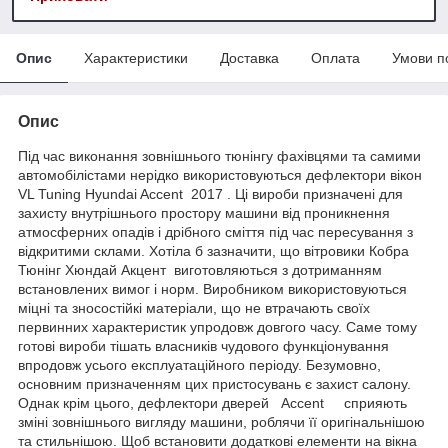
Опис
Характеристики
Доставка
Оплата
Умови п
Опис
Під час виконання зовнішнього тюнінгу фахівцями та самими
автомобілістами нерідко використовуються дефлектори вікон
VL Tuning Hyundai Accent 2017 . Ці вироби призначені для
захисту внутрішнього простору машини від проникнення
атмосферних опадів і дрібного сміття під час пересування з
відкритими склами. Хотіла б зазначити, що вітровики Кобра
Тюнінг Хюндай Акцент виготовляються з дотриманням
встановлених вимог і норм. Виробником використовуються
міцні та зносостійкі матеріали, що не втрачають своїх
первинних характеристик упродовж довгого часу. Саме тому
готові вироби тішать власників чудового функціонування
впродовж усього експлуатаційного періоду. Безумовно,
основним призначенням цих пристосувань є захист салону.
Однак крім цього, дефлектори дверей Accent сприяють
зміні зовнішнього вигляду машини, роблячи її оригінальнішою
та стильнішою. Щоб встановити додаткові елементи на вікна