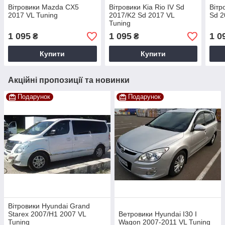
Вітровики Mazda CX5
Вітровики Kia Rio IV Sd
Вітр
2017 VL Tuning
2017/K2 Sd 2017 VL
Sd 2
Tuning
1 095
1 095
1 0
₴
₴
Купити
Купити
Акційні пропозиції та новинки
Подарунок
Подарунок
Вітровики Hyundai Grand
Starex 2007/H1 2007 VL
Ветровики Hyundai I30 I
Tuning
Wagon 2007-2011 VL Tuning