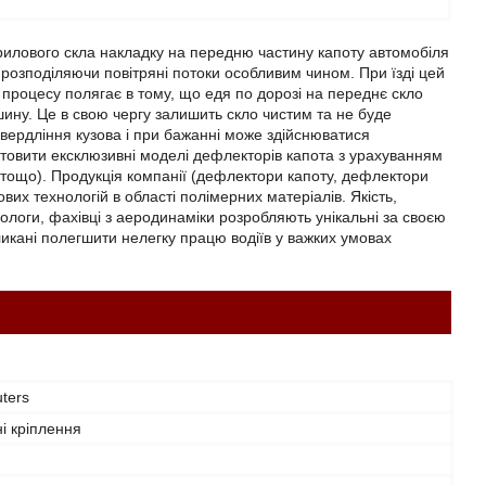
илового скла накладку на передню частину капоту автомобіля
 розподіляючи повітряні потоки особливим чином. При їзді цей
процесу полягає в тому, що едя по дорозі на переднє скло
ину. Це в свою чергу залишить скло чистим та не буде
вердління кузова і при бажанні може здійснюватися
отовити ексклюзивні моделі дефлекторів капота з урахуванням
а тощо). Продукція компанії (дефлектори капоту, дефлектори
их технологій в області полімерних матеріалів. Якість,
хнологи, фахівці з аеродинаміки розробляють унікальні за своєю
кані полегшити нелегку працю водіїв у важких умовах
ters
і кріплення