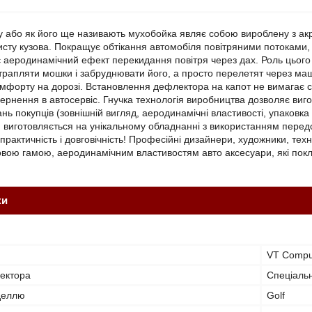
 або як його ще називають мухобойка являє собою вироблену з акр
хисту кузова. Покращує обтікання автомобіля повітряними потоками,
 аеродинамічний ефект перекидання повітря через дах. Роль цього 
трапляти мошки і забруднювати його, а просто перелетят через маш
мфорту на дорозі. Встановлення дефлектора на капот не вимагає с
вернення в автосервіс. Гнучка технологія виробництва дозволяє виг
ань покупців (зовнішній вигляд, аеродинамічні властивості, упаковк
) виготовляється на унікальному обладнанні з використанням передов
 практичність і довговічність! Професійні дизайнери, художники, те
ою гамою, аеродинамічним властивостям авто аксесуари, які покли
ки
VT Compu
ектора
Спеціальн
оделлю
Golf