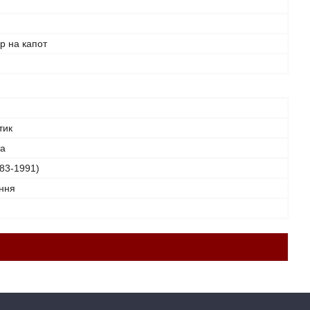
р на капот
тик
та
983-1991)
ення