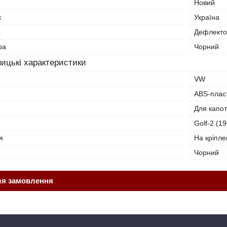
Новий
к
Україна
а
Дефлекто
ра
Чорний
ицькі характеристики
VW
ABS-плас
Для капо
Golf-2 (1
я
На кріпл
Чорний
ля замовлення