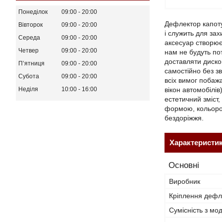
Понеділок
09:00
20:00
Дефлектор капоту
Вівторок
09:00
20:00
і служить для за
Середа
09:00
20:00
аксесуар створює
Четвер
09:00
20:00
нам не будуть по
доставляти диско
Пʼятниця
09:00
20:00
самостійно без з
Субота
09:00
20:00
всіх вимог побаж
вікон автомобілів
Неділя
10:00
16:00
естетичний зміст,
формою, кольоров
бездоріжжя.
Характеристи
Основні
Виробник
Кріплення дефл
Сумісність з м